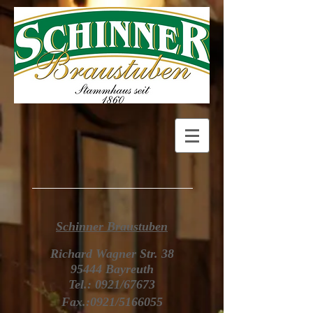
Schinner Braustuben
Richard Wagner Str. 38
95444 Bayreuth
Tel.: 0921/67673
Fax.:0921/5166055