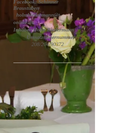
Facebook: Schinner
Braustuben
holmbiedermann@
t-
online.de
Inhaber:Holm Biedermann
Umsatzsteuernummer:
208/204/90372